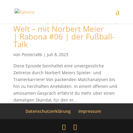
Mit dem Bus zweimal um die
Welt – mit Norbert Meier
| Rabona #06 | der Fußball-
Talk
von
Posterix86
|
Juli 8, 2023
Diese Episode beinhaltet eine unvergessliche
Zeitreise durch Norbert Meiers Spieler- und
Trainerkarriere! Von packenden Matchanalysen bis
hin zu herzhaften Anekdoten. In einem offenen und
amüsanten Gespräch erfährst du mehr über einen
damaligen Skandal, für den er...
Datenschutzerklärung
Impressum