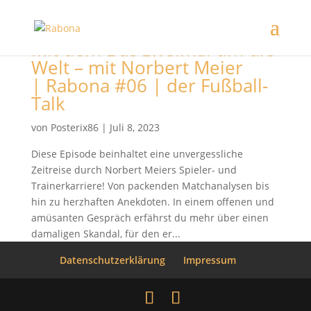
Mit dem Bus zweimal um die
Welt – mit Norbert Meier
| Rabona #06 | der Fußball-
Talk
von
Posterix86
|
Juli 8, 2023
Diese Episode beinhaltet eine unvergessliche
Zeitreise durch Norbert Meiers Spieler- und
Trainerkarriere! Von packenden Matchanalysen bis
hin zu herzhaften Anekdoten. In einem offenen und
amüsanten Gespräch erfährst du mehr über einen
damaligen Skandal, für den er...
Datenschutzerklärung
Impressum